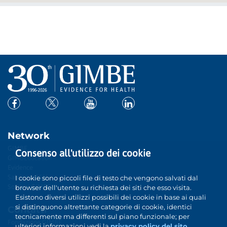
Network
GIMBE
Consenso all'utilizzo dei cookie
GIMBEducation
Evidence
Salviamo SSN
I cookie sono piccoli file di testo che vengono salvati dal
Sostieni GIMBE
browser dell'utente su richiesta dei siti che esso visita.
Esistono diversi utilizzi possibili dei cookie in base ai quali
si distinguono altrettante categorie di cookie, identici
Contatti
tecnicamente ma differenti sul piano funzionale; per
Fondazione GIMBE
ulteriori informazioni vedi la
privacy policy del sito
.