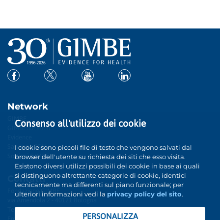
Network
GIMBE
Consenso all'utilizzo dei cookie
GIMBEducation
Evidence
Salviamo SSN
I cookie sono piccoli file di testo che vengono salvati dal
Sostieni GIMBE
browser dell'utente su richiesta dei siti che esso visita.
Esistono diversi utilizzi possibili dei cookie in base ai quali
si distinguono altrettante categorie di cookie, identici
Contatti
tecnicamente ma differenti sul piano funzionale; per
Fondazione GIMBE
ulteriori informazioni vedi la
privacy policy del sito
.
via Amendola 2 - 40121 Bologna
Tel. 051 5883920 - Fax 051 3372195
PERSONALIZZA
Email:
info@gimbe.org